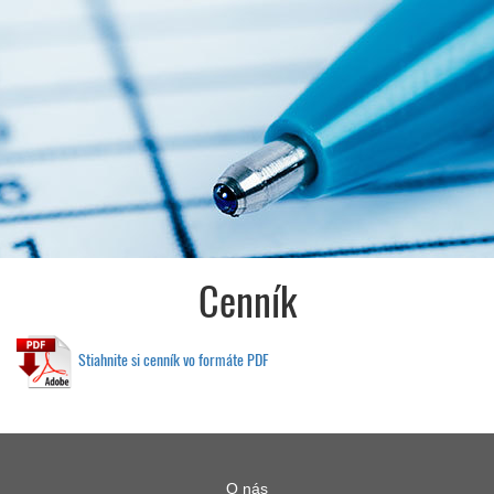
Cenník
Stiahnite si cenník vo formáte PDF
O nás